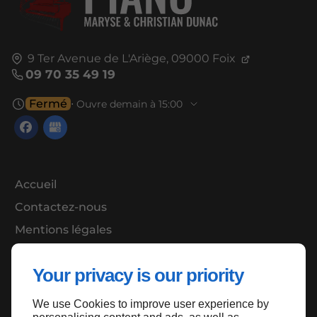
9 Ter Avenue de L'Ariège,
09000
Foix
09 70 35 49 19
Fermé
⋅ Ouvre demain à 15:00
Accueil
Contactez-nous
Mentions légales
Plan du site
Your privacy is our priority
We use Cookies to improve user experience by
Haut de page